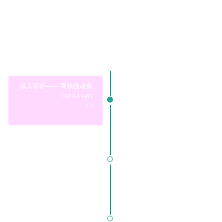
领域模块
Business Modules
查看更多
模具喷砂—— 离模性改善
2019-11-01
17
心血管支架——激光切割后圆弧
2019-11-02
26
复杂刀具——丝锥与滚刀
2019-11-03